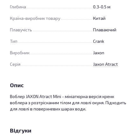
Глибина
0.3-0.5 м
Країна-виробник товару
Китай
Плавучість
Плаваючий
Тип
Crank
Виробник
Jaxon
Серія
Jaxon Atract
Опис
Воблер JAXON Atract Mini - мініатюрна версія кренк
воблера з розтрісканим тілом для ловлі окуня. Підходить
для ловлі в поверхневих шарах води.
Відгуки