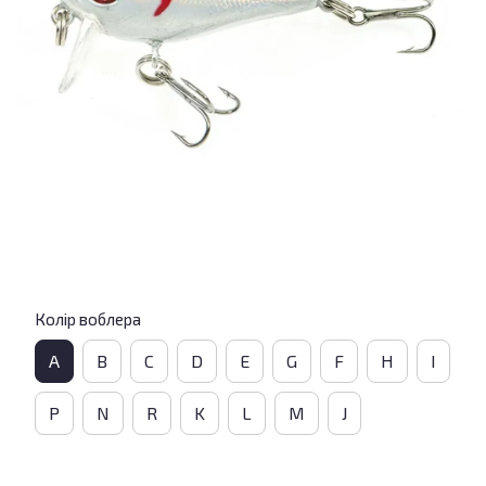
Колір воблера
A
B
C
D
E
G
F
H
I
P
N
R
K
L
M
J