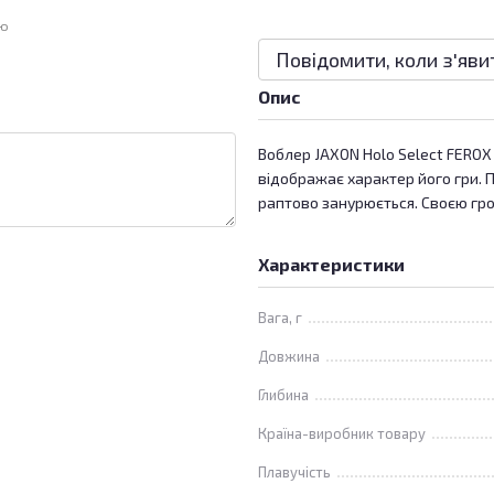
ою
Повідомити, коли з'яви
Опис
Воблер JAXON Holo Select FEROX 
відображає характер його гри. 
раптово занурюється. Своєю гр
Характеристики
Вага, г
Довжина
Глибина
Країна-виробник товару
Плавучість