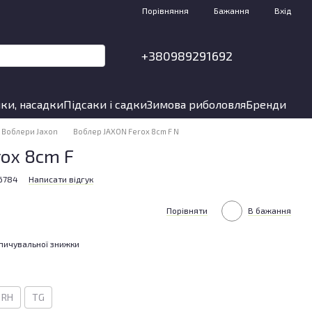
Порівняння
Бажання
Вхід
+380989291692
ки, насадки
Підсаки і садки
Зимова риболовля
Бренди
Воблери Jaxon
Воблер JAXON Ferox 8cm F N
ox 8cm F
16784
Написати відгук
Порівняти
В бажання
пичувальної знижки
RH
TG