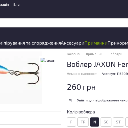
мація
Блог
кіпірування та спорядження
Аксесуари
Приманки
Прикорм
Головна
Приманки
Воблери
Воблер JAXON Fer
Немає в наявності
Артикул: 11520
260 грн
Увійти
для відображення нако
%
Колір воблера
P
TR
N
SC
ST