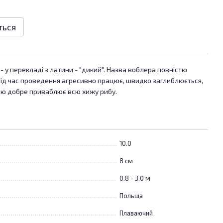
ться
- у перекладі з латини - "дикий". Назва воблера повністю
Під час проведення агресивно працює, швидко заглиблюється,
ою добре приваблює всю хижу рибу.
10.0
8 см
0.8 - 3.0 м
Польща
Плаваючий