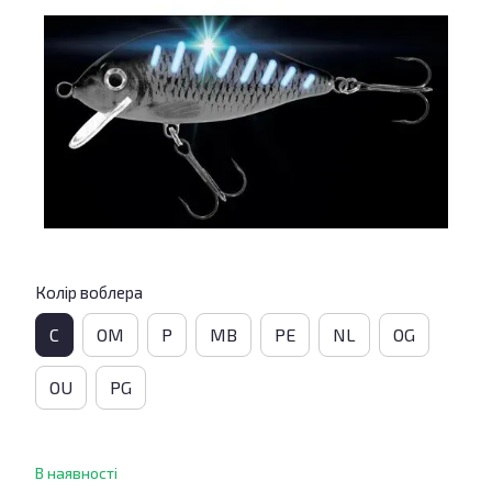
Колір воблера
C
OM
P
MB
PE
NL
OG
OU
PG
В наявності