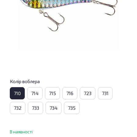
Колір воблера
710
714
715
716
723
731
732
733
734
735
В наявності