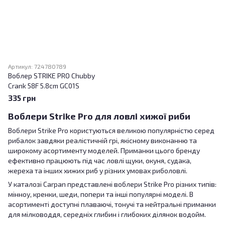
Артикул: 724780789
Воблер STRIKE PRO Chubby
Crank 58F 5.8cm GC01S
335 грн
Воблери Strike Pro для ловлі хижої риби
Воблери Strike Pro користуються великою популярністю серед
рибалок завдяки реалістичній грі, якісному виконанню та
широкому асортименту моделей. Приманки цього бренду
ефективно працюють під час ловлі щуки, окуня, судака,
жереха та інших хижих риб у різних умовах риболовлі.
У каталозі Carpan представлені воблери Strike Pro різних типів:
мінноу, кренки, шеди, попери та інші популярні моделі. В
асортименті доступні плаваючі, тонучі та нейтральні приманки
для мілководдя, середніх глибин і глибоких ділянок водойм.