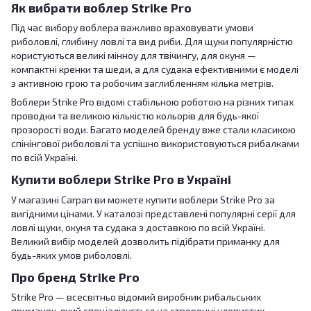
Як вибрати воблер Strike Pro
Під час вибору воблера важливо враховувати умови
риболовлі, глибину ловлі та вид риби. Для щуки популярністю
користуються великі мінноу для твічингу, для окуня —
компактні кренки та шеди, а для судака ефективними є моделі
з активною грою та робочим заглибленням кілька метрів.
Воблери Strike Pro відомі стабільною роботою на різних типах
проводки та великою кількістю кольорів для будь-якої
прозорості води. Багато моделей бренду вже стали класикою
спінінгової риболовлі та успішно використовуються рибалками
по всій Україні.
Купити воблери Strike Pro в Україні
У магазині Carpan ви можете купити воблери Strike Pro за
вигідними цінами. У каталозі представлені популярні серії для
ловлі щуки, окуня та судака з доставкою по всій Україні.
Великий вибір моделей дозволить підібрати приманку для
будь-яких умов риболовлі.
Про бренд Strike Pro
Strike Pro — всесвітньо відомий виробник рибальських
приманок, який спеціалізується на створенні уловистих