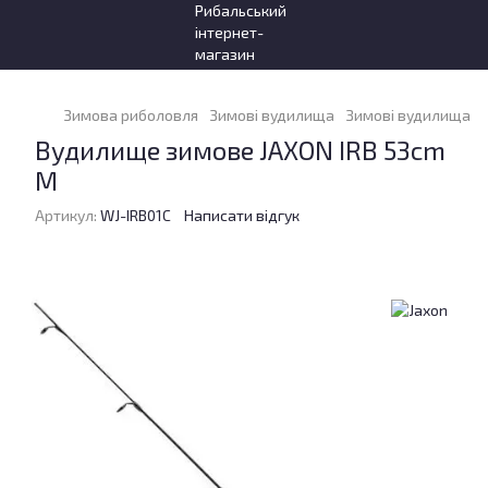
Зимова риболовля
Зимові вудилища
Зимові вудилища J
Вудилище зимове JAXON IRB 53cm
M
Артикул:
WJ-IRB01C
Написати відгук