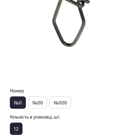
Номер
№0
№00
№000
Кількість в упаковці, шт.
12